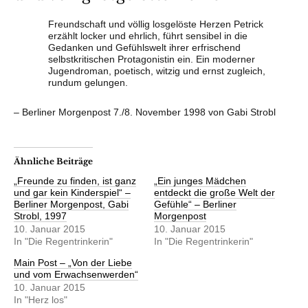
Freundschaft und völlig losgelöste Herzen Petrick
erzählt locker und ehrlich, führt sensibel in die
Gedanken­ und Gefühlswelt ihrer erfrischend
selbstkritischen Protagonistin ein. Ein moderner
Jugendroman, poetisch, witzig und ernst zugleich,
rundum gelungen.
– Berliner Morgenpost 7./8. November 1998 von Gabi Strobl
Ähnliche Beiträge
„Freunde zu finden, ist ganz
„Ein junges Mädchen
und gar kein Kinderspiel“ –
entdeckt die große Welt der
Berliner Morgenpost, Gabi
Gefühle“ – Berliner
Strobl, 1997
Morgenpost
10. Januar 2015
10. Januar 2015
In "Die Regentrinkerin"
In "Die Regentrinkerin"
Main Post – „Von der Liebe
und vom Erwachsenwerden“
10. Januar 2015
In "Herz los"