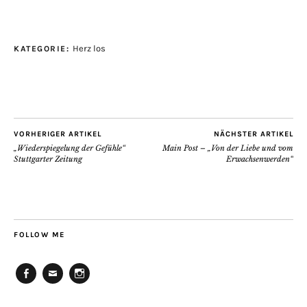
Herz los
KATEGORIE:
VORHERIGER ARTIKEL
NÄCHSTER ARTIKEL
„Wiederspiegelung der Gefühle“
Main Post – „Von der Liebe und vom
Stuttgarter Zeitung
Erwachsenwerden“
FOLLOW ME
Facebook
E-
Instagram
Mail