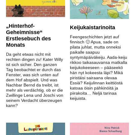
„Hinterhof-
Keijukaistarinoita
Geheimnisse“
Feengeschichten jetzt auf
Erstlesebuch des
finnisch 🙂 Apua, sade on
Monats
pilata juhlat, mutta onneksi
paikalle saapuu
Da geht etwas nicht mit
syntymäpäiväkeiju. Aada-keiju
rechten dingen zu! Kater Willy
rikkoo taikasauvansa matkalla
ist sich sicher. Den ganzen
keijukokeeseen – pääseekö
Tag beobachtet er durch das
hän nyt kokeesta läpi? Mikä
Fenster, was sich unten auf
piristäisi sairaana olevaa
dem Hof abspielt. Und was
Essiä? Keijulinnan keittiöstä
Nachbar Bernd da treibt, ist
katoaa öisin pähkinöitä ja
mehr als verdächtig. ob er die
piirakoita… Neljä tarinaa
Zwillinge Lena und Joschi von
keijuista.
seinem Verdacht überzeugen
kann?