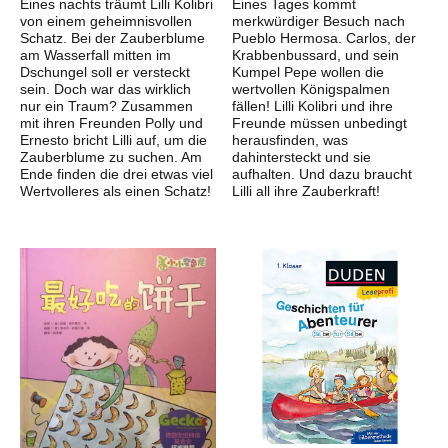
Eines nachts träumt Lilli Kolibri
Eines Tages kommt
von einem geheimnisvollen
merkwürdiger Besuch nach
Schatz. Bei der Zauberblume
Pueblo Hermosa. Carlos, der
am Wasserfall mitten im
Krabbenbussard, und sein
Dschungel soll er versteckt
Kumpel Pepe wollen die
sein. Doch war das wirklich
wertvollen Königspalmen
nur ein Traum? Zusammen
fällen! Lilli Kolibri und ihre
mit ihren Freunden Polly und
Freunde müssen unbedingt
Ernesto bricht Lilli auf, um die
herausfinden, was
Zauberblume zu suchen. Am
dahintersteckt und sie
Ende finden die drei etwas viel
aufhalten. Und dazu braucht
Wertvolleres als einen Schatz!
Lilli all ihre Zauberkraft!