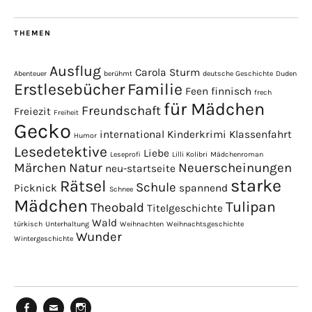
THEMEN
Ausflug
Carola Sturm
Abenteuer
berühmt
deutsche Geschichte
Duden
Erstlesebücher
Familie
Feen
finnisch
frech
für Mädchen
Freundschaft
Freiezit
Freiheit
Gecko
international
Kinderkrimi
Klassenfahrt
Humor
Lesedetektive
Liebe
Leseprofi
Lilli Kolibri
Mädchenroman
Märchen
Natur
Neuerscheinungen
neu-startseite
starke
Rätsel
Schule
Picknick
spannend
Schnee
Mädchen
Tulipan
Theobald
Titelgeschichte
Wald
türkisch
Unterhaltung
Weihnachten
Weihnachtsgeschichte
Wunder
Wintergeschichte