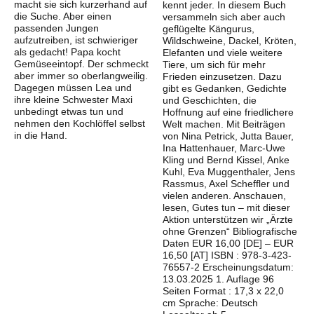
macht sie sich kurzerhand auf
kennt jeder. In diesem Buch
die Suche. Aber einen
versammeln sich aber auch
passenden Jungen
geflügelte Kängurus,
aufzutreiben, ist schwieriger
Wildschweine, Dackel, Kröten,
als gedacht! Papa kocht
Elefanten und viele weitere
Gemüseeintopf. Der schmeckt
Tiere, um sich für mehr
aber immer so oberlangweilig.
Frieden einzusetzen. Dazu
Dagegen müssen Lea und
gibt es Gedanken, Gedichte
ihre kleine Schwester Maxi
und Geschichten, die
unbedingt etwas tun und
Hoffnung auf eine friedlichere
nehmen den Kochlöffel selbst
Welt machen. Mit Beiträgen
in die Hand.
von Nina Petrick, Jutta Bauer,
Ina Hattenhauer, Marc-Uwe
Kling und Bernd Kissel, Anke
Kuhl, Eva Muggenthaler, Jens
Rassmus, Axel Scheffler und
vielen anderen. Anschauen,
lesen, Gutes tun – mit dieser
Aktion unterstützen wir „Ärzte
ohne Grenzen“ Bibliografische
Daten EUR 16,00 [DE] – EUR
16,50 [AT] ISBN : 978-3-423-
76557-2 Erscheinungsdatum:
13.03.2025 1. Auflage 96
Seiten Format : 17,3 x 22,0
cm Sprache: Deutsch