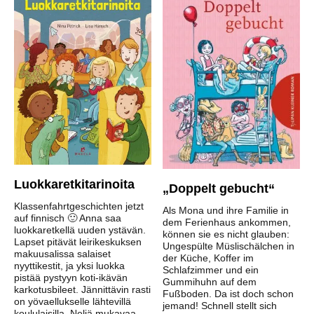
Luokkaretkitarinoita
„Doppelt gebucht“
Klassenfahrtgeschichten jetzt
Als Mona und ihre Familie in
auf finnisch 🙂 Anna saa
dem Ferienhaus ankommen,
luokkaretkellä uuden ystävän.
können sie es nicht glauben:
Lapset pitävät leirikeskuksen
Ungespülte Müslischälchen in
makuusalissa salaiset
der Küche, Koffer im
nyyttikestit, ja yksi luokka
Schlafzimmer und ein
pistää pystyyn koti-ikävän
Gummihuhn auf dem
karkotusbileet. Jännittävin rasti
Fußboden. Da ist doch schon
on yövaellukselle lähtevillä
jemand! Schnell stellt sich
koululaisilla. Neljä mukavaa