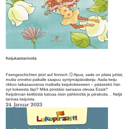
Keijukaistarinoita
Feengeschichten jetzt auf finnisch 🙂 Apua, sade on pilata juhlat,
mutta onneksi paikalle saapuu syntymäpäiväkeiju. Aada-keiju
rikkoo taikasauvansa matkalla keijukokeeseen – pääseekö hän
nyt kokeesta läpi? Mikä piristäisi sairaana olevaa Essiä?
Keijulinnan keittiöstä katoaa öisin pähkinöitä ja piirakoita… Neljä
tarinaa keijuista.
24. Januar 2023