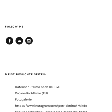
FOLLOW ME
Facebook
E-
Instagram
Mail
MEIST BESUCHTE SEITEN:
Datenschutzinfo nach DS-GVO
Cookie-Richtlinie (EU)
Fotogalerie
https://www.instagram.com/petricknina/?hl=de
Schüler schreiben Geschichten gegen die Angst