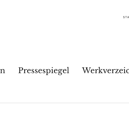
STA
en
Pressespiegel
Werkverzei