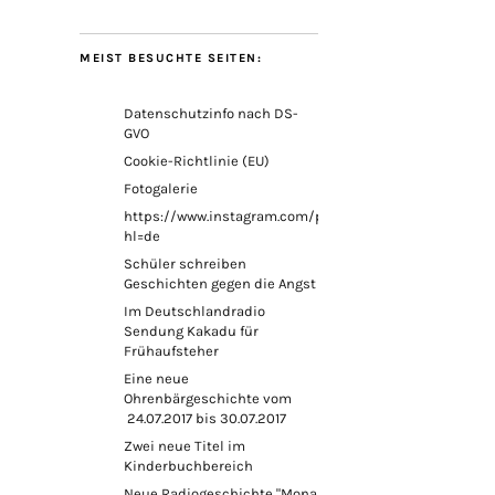
MEIST BESUCHTE SEITEN:
Datenschutzinfo nach DS-
GVO
Cookie-Richtlinie (EU)
Fotogalerie
https://www.instagram.com/petricknina/?
hl=de
Schüler schreiben
Geschichten gegen die Angst
Im Deutschlandradio
Sendung Kakadu für
Frühaufsteher
Eine neue
Ohrenbärgeschichte vom
24.07.2017 bis 30.07.2017
Zwei neue Titel im
Kinderbuchbereich
Neue Radiogeschichte "Mona