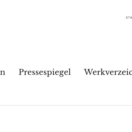
STA
en
Pressespiegel
Werkverzei