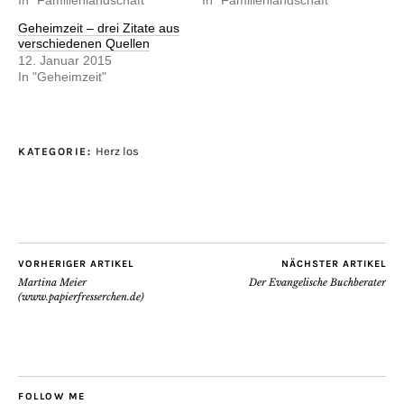
In "Familienlandschaft"
In "Familienlandschaft"
Geheimzeit – drei Zitate aus
verschiedenen Quellen
12. Januar 2015
In "Geheimzeit"
Herz los
KATEGORIE:
VORHERIGER ARTIKEL
NÄCHSTER ARTIKEL
Martina Meier
Der Evangelische Buchberater
(www.papierfresserchen.de)
FOLLOW ME