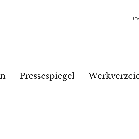
STA
en
Pressespiegel
Werkverzei