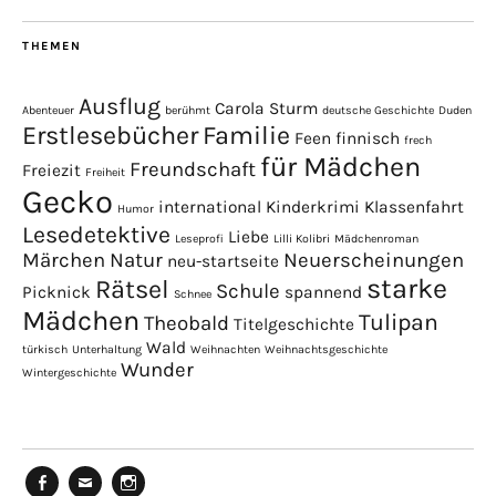
THEMEN
Ausflug
Carola Sturm
Abenteuer
berühmt
deutsche Geschichte
Duden
Erstlesebücher
Familie
Feen
finnisch
frech
für Mädchen
Freundschaft
Freiezit
Freiheit
Gecko
international
Kinderkrimi
Klassenfahrt
Humor
Lesedetektive
Liebe
Leseprofi
Lilli Kolibri
Mädchenroman
Märchen
Natur
Neuerscheinungen
neu-startseite
starke
Rätsel
Schule
Picknick
spannend
Schnee
Mädchen
Tulipan
Theobald
Titelgeschichte
Wald
türkisch
Unterhaltung
Weihnachten
Weihnachtsgeschichte
Wunder
Wintergeschichte