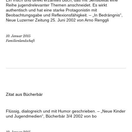
Ein frisch und direkt erzähltes Buch, das mit Sensibilität eine
Reihe jugendrelevanter Themen anschneidet. Es wirkt
authentisch und hat eine starke Protagonistin mit
Beobachtungsgabe und Reflexionsfähigkeit. – „In Bedrängnis“,
Neue Luzerner Zeitung 25. Juni 2002 von Arno Renggli
10. Januar 2015
Familienlandschaft
Zitat aus Bücherbär
Flüssig, dialogreich und mit Humor geschrieben. – „Neue Kinder
­und Jugendmedien“, Bücherbär 3/4 2002 von bo