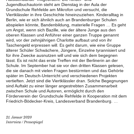
Jugendbuchautorin steht am Dienstag in der Aula der
Grundschule Rehfelde am Mikrofon und versucht, die
Viertklässler in ihre Geschichte hineinzuziehen. Kinderalltag in
Berlin, wie er sich ähnlich auch an Brandenburger Schulen
abspielen könnte, Bandenbildung, materielle Fragen … Es geht
um Angst, wenn sich Bazille, wie der ältere Junge aus den
oberen Klassen und Anführer einer ganzen Truppe genannt
wird, vor der zehnjährigen Charlotte aufbaut und von ihr
Taschengeld erpressen will. Es geht darum, wie eine Gruppe
älterer Schüler Schwächere, Jüngere, Einzelne tyrannisiert und
für ihre Zwecke ausnutzen will und wie sich dem begegnen
lässt. Es ist nicht das erste Treffen mit der Berlinerin an der
Schule. Im September hat sie vor den dritten Klassen gelesen,
die sie danach mit vielen Fragen bestürmten und das Gehörte
später im Deutsch-Unterricht und verschiedenen Projekten
vertieften. Jetzt sind die Viertklässler dran. Solche Begegnungen
sind Auftakt zu einer länger angestrebten Zusammenarbeit
zwischen Schule und Autoren, ermöglicht durch den
Förderverein der Grundschule Rehfelde in Kooperation mit dem
Friedrich-Bödecker-Kreis, Landesverband Brandenburg. …
21. Januar 2020
Interview
/
Pressespiegel