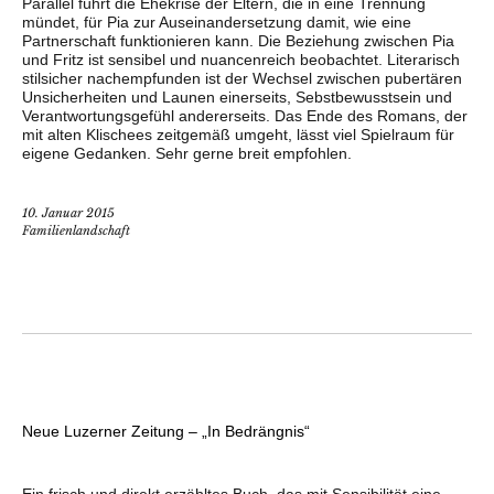
Parallel führt die Ehekrise der Eltern, die in eine Trennung
mündet, für Pia zur Auseinandersetzung damit, wie eine
Partnerschaft funktionieren kann. Die Beziehung zwischen Pia
und Fritz ist sensibel und nuancenreich beobachtet. Literarisch
stilsicher nachempfunden ist der Wechsel zwischen pubertären
Unsicherheiten und Launen einerseits, Sebstbewusstsein und
Verantwortungsgefühl andererseits. Das Ende des Romans, der
mit alten Klischees zeitgemäß umgeht, lässt viel Spielraum für
eigene Gedanken. Sehr gerne breit empfohlen.
10. Januar 2015
Familienlandschaft
Neue Luzerner Zeitung – „In Bedrängnis“